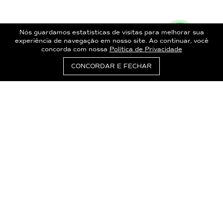
Nós guardamos estatísticas de visitas para melhorar sua
experiência de navegação em nosso site. Ao continuar, você
concorda com nossa
Política de Privacidade
CONCORDAR E FECHAR